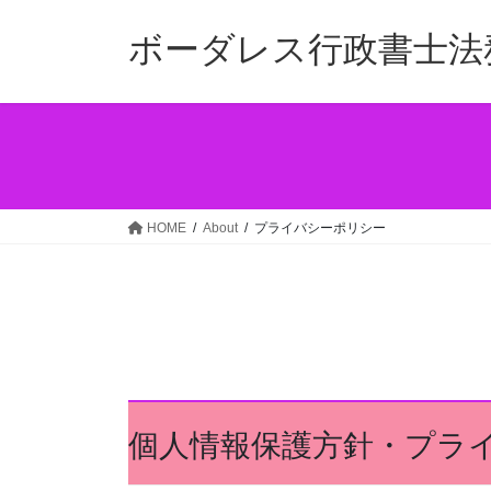
コ
ナ
ン
ビ
ボーダレス行政書士法
テ
ゲ
ン
ー
ツ
シ
へ
ョ
ス
ン
キ
に
ッ
移
HOME
About
プライバシーポリシー
プ
動
個人情報保護方針・プラ