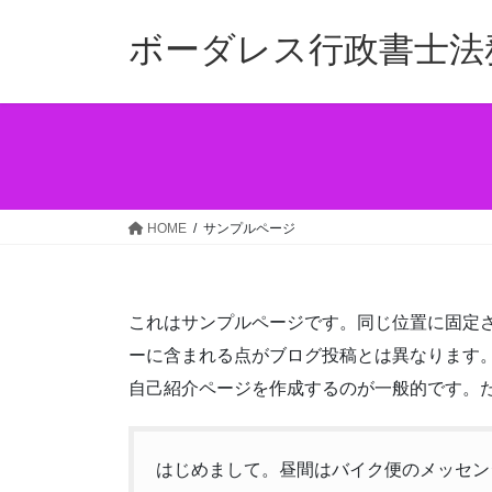
コ
ナ
ン
ビ
ボーダレス行政書士法
テ
ゲ
ン
ー
ツ
シ
へ
ョ
ス
ン
キ
に
ッ
移
HOME
サンプルページ
プ
動
これはサンプルページです。同じ位置に固定さ
ーに含まれる点がブログ投稿とは異なります
自己紹介ページを作成するのが一般的です。
はじめまして。昼間はバイク便のメッセン