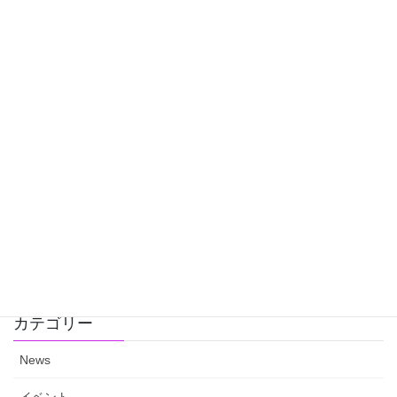
2026年2月28日
【全国対応】オンライン相談・ご自宅での相談（土曜
相談可）
2026年2月18日
自筆証書遺言保管制度を利用してきました。
2026年2月10日
便利です！「法定相続情報一覧図」
2026年2月7日
カテゴリー
News
イベント